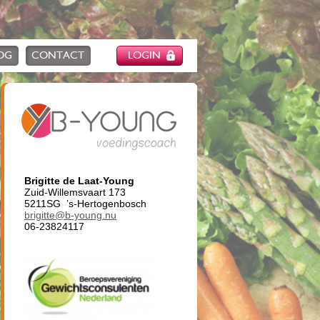
OG
CONTACT
LOGIN
Brigitte de Laat-Young
Zuid-Willemsvaart 173
5211SG ’s-Hertogenbosch
brigitte@b-young.nu
06-23824117