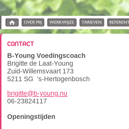
OVER MIJ
WERKWIJZE
TARIEVEN
REFERENT
CONTACT
B-Young Voedingscoach
Brigitte de Laat-Young
Zuid-Willemsvaart 173
5211 SG ’s-Hertogenbosch
brigitte@b-young.nu
06-23824117
Openingstijden